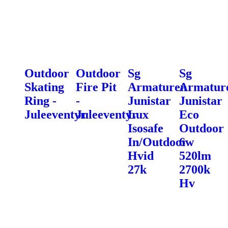
Outdoor
Outdoor
Sg
Sg
Skating
Fire Pit
Armaturen
Armatur
Ring -
-
Junistar
Junistar
Juleeventyr
Juleeventyr
Lux
Eco
Isosafe
Outdoor
In/Outdoor
6w
Hvid
520lm
27k
2700k
Hv