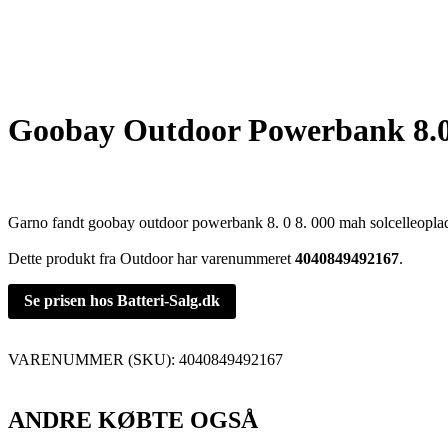
Goobay Outdoor Powerbank 8.0 
Garno fandt goobay outdoor powerbank 8. 0 8. 000 mah solcelleoplade
Dette produkt fra Outdoor har varenummeret
4040849492167
.
Se prisen hos Batteri-Salg.dk
VARENUMMER (SKU):
4040849492167
ANDRE KØBTE OGSÅ