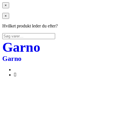
×
×
Hvilket produkt leder du efter?
Søg
efter:
Garno
Garno