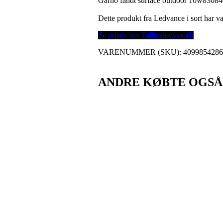
Garno fandt surface outdoor 10w830840 
Dette produkt fra Ledvance i sort har
Se prisen hos Billigelogvvs.dk
VARENUMMER (SKU):
409985428
ANDRE KØBTE OGSÅ