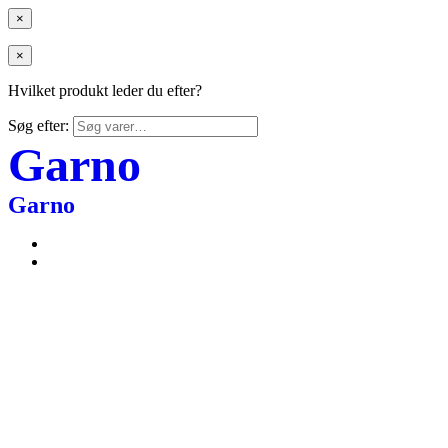
×
×
Hvilket produkt leder du efter?
Søg efter:
Garno
Garno