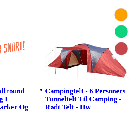
Allround
Campingtelt - 6 Personers
g I
Tunneltelt Til Camping -
parker Og
Rødt Telt - Hw