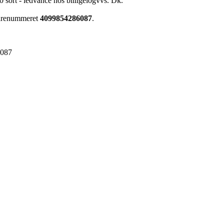
sort - ledvance hos billigelogvvs. Dk.
 varenummeret
4099854286087
.
6087