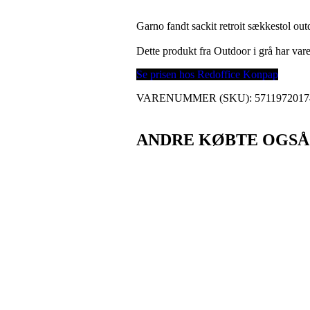
Garno fandt sackit retroit sækkestol ou
Dette produkt fra Outdoor i grå har v
Se prisen hos Redoffice Konpap
VARENUMMER (SKU):
5711972017
ANDRE KØBTE OGSÅ