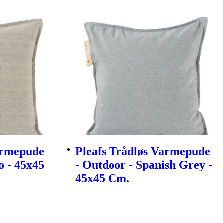
armepude
Pleafs Trådløs Varmepude
o - 45x45
- Outdoor - Spanish Grey -
45x45 Cm.