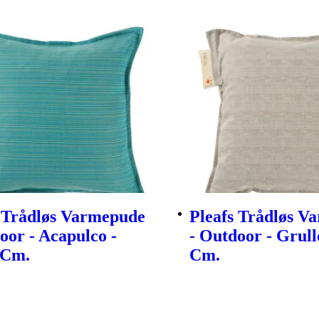
s Trådløs Varmepude
Pleafs Trådløs V
oor - Acapulco -
- Outdoor - Grull
 Cm.
Cm.