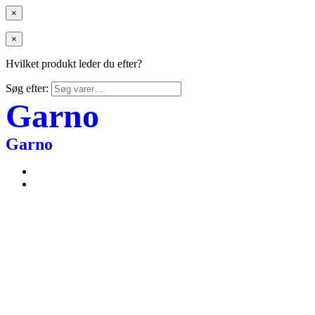
×
×
Hvilket produkt leder du efter?
Søg efter:
Garno
Garno