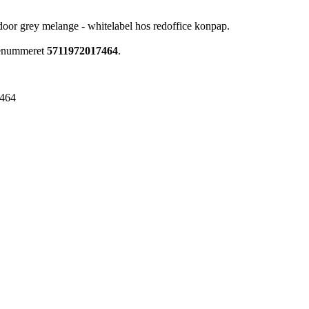
tdoor grey melange - whitelabel hos redoffice konpap.
arenummeret
5711972017464
.
464