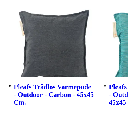
Pleafs Trådløs Varmepude
Pleaf
- Outdoor - Carbon - 45x45
- Outd
Cm.
45x45