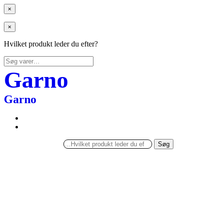
×
×
Hvilket produkt leder du efter?
Søg
efter:
Garno
Garno
Søg