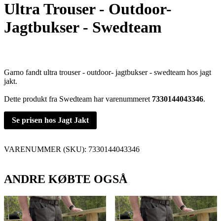
Ultra Trouser - Outdoor-
Jagtbukser - Swedteam
Garno fandt ultra trouser - outdoor- jagtbukser - swedteam hos jagt
jakt.
Dette produkt fra Swedteam har varenummeret
7330144043346
.
Se prisen hos Jagt Jakt
VARENUMMER (SKU):
7330144043346
ANDRE KØBTE OGSÅ