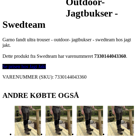
Outdoor-
Jagtbukser -
Swedteam
Garno fandt ultra trouser - outdoor- jagtbukser - swedteam hos jagt
jakt.
Dette produkt fra Swedteam har varenummeret
7330144043360
.
Se prisen hos Jagt Jakt
VARENUMMER (SKU):
7330144043360
ANDRE KØBTE OGSÅ