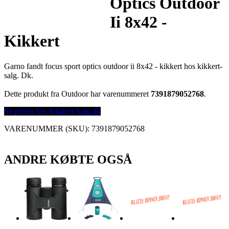
Optics Outdoor
Ii 8x42 -
Kikkert
Garno fandt focus sport optics outdoor ii 8x42 - kikkert hos kikkert-
salg. Dk.
Dette produkt fra Outdoor har varenummeret
7391879052768
.
Se prisen hos Kikkert-Salg.dk
VARENUMMER (SKU):
7391879052768
ANDRE KØBTE OGSÅ