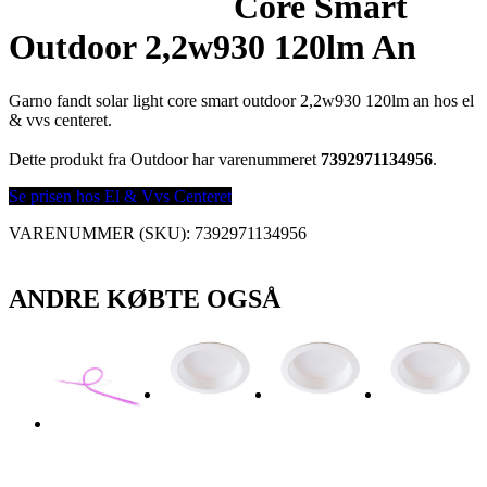
Core Smart
Outdoor 2,2w930 120lm An
Garno fandt solar light core smart outdoor 2,2w930 120lm an hos el
& vvs centeret.
Dette produkt fra Outdoor har varenummeret
7392971134956
.
Se prisen hos El & Vvs Centeret
VARENUMMER (SKU):
7392971134956
ANDRE KØBTE OGSÅ