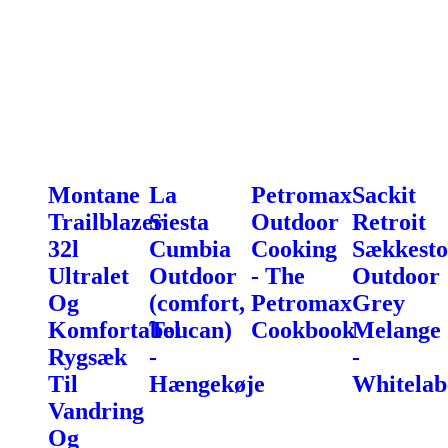
Montane
La
Petromax
Sackit
Trailblazer
Siesta
Outdoor
Retroit
32l
Cumbia
Cooking
Sækkesto
Ultralet
Outdoor
- The
Outdoor
Og
(comfort,
Petromax
Grey
Komfortabel
Toucan)
Cookbook
Melange
Rygsæk
-
-
Til
Hængekøje
Whitelab
Vandring
Og