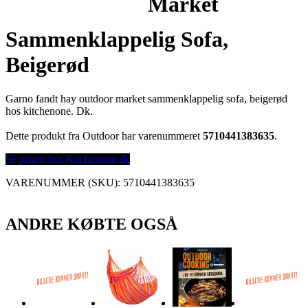
Market
Sammenklappelig Sofa,
Beigerød
Garno fandt hay outdoor market sammenklappelig sofa, beigerød
hos kitchenone. Dk.
Dette produkt fra Outdoor har varenummeret
5710441383635
.
Se prisen hos Kitchenone.dk
VARENUMMER (SKU):
5710441383635
ANDRE KØBTE OGSÅ