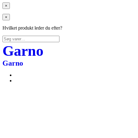
×
×
Hvilket produkt leder du efter?
Søg
efter:
Garno
Garno