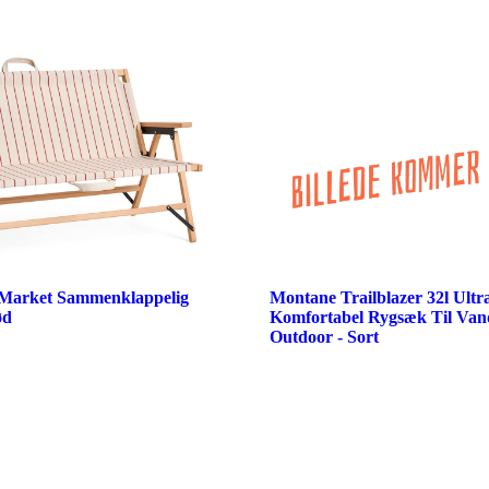
Market Sammenklappelig
Montane Trailblazer 32l Ultr
ød
Komfortabel Rygsæk Til Van
Outdoor - Sort