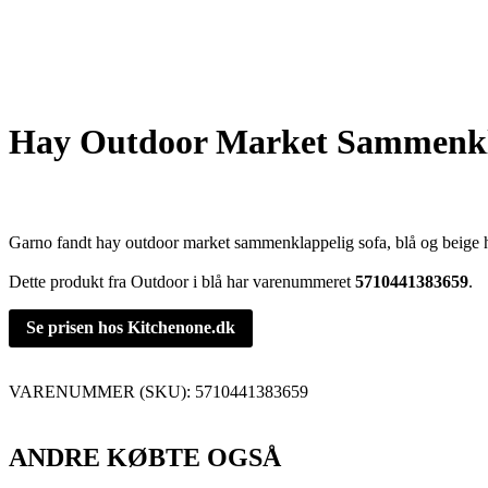
Hay Outdoor Market Sammenkla
Garno fandt hay outdoor market sammenklappelig sofa, blå og beige 
Dette produkt fra Outdoor i blå har varenummeret
5710441383659
.
Se prisen hos Kitchenone.dk
VARENUMMER (SKU):
5710441383659
ANDRE KØBTE OGSÅ