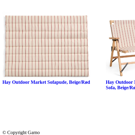
Hay Outdoor Market Sofapude, Beige/Rød
Hay Outdoor 
Sofa, Beige/R
© Copyright Garno