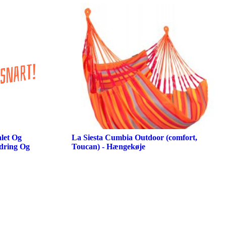
alet Og
La Siesta Cumbia Outdoor (comfort,
dring Og
Toucan) - Hængekøje