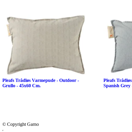
Pleafs Trådløs Varmepude - Outdoor -
Pleafs Trådlø
Grullo - 45x60 Cm.
Spanish Grey 
© Copyright Garno