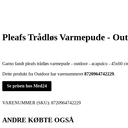
Pleafs Trådløs Varmepude - Out
Garno fandt pleafs trådløs varmepude - outdoor - acapulco - 45x60 
Dette produkt fra Outdoor har varenummeret
8720964742229
.
Se prisen hos Med24
VARENUMMER (SKU):
8720964742229
ANDRE KØBTE OGSÅ