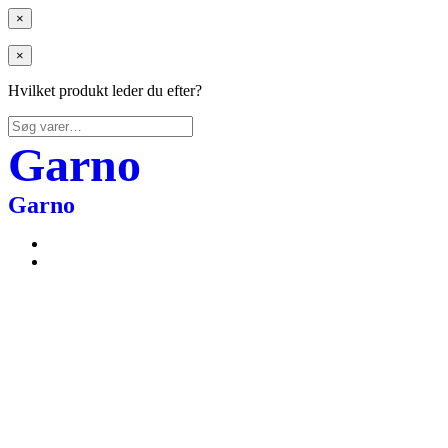
×
×
Hvilket produkt leder du efter?
Søg
efter:
Garno
Garno