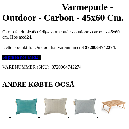
Varmepude -
Outdoor - Carbon - 45x60 Cm.
Garno fandt pleafs trådløs varmepude - outdoor - carbon - 45x60
cm. Hos med24.
Dette produkt fra Outdoor har varenummeret
8720964742274
.
Se prisen hos Med24
VARENUMMER (SKU):
8720964742274
ANDRE KØBTE OGSÅ